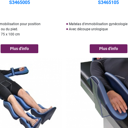
S3465005
S3465105
mobilisation pour position
Matelas d'immobilisation gynécologie 
 ou du pied.
Avec découpe urologique
 75 x 100 cm
Plus d'info
Plus d'info