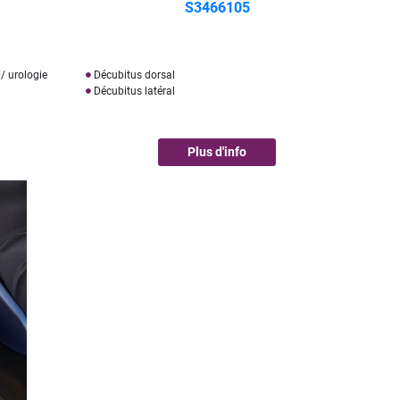
S3466105
/ urologie
Décubitus dorsal
Décubitus latéral
Plus d'info