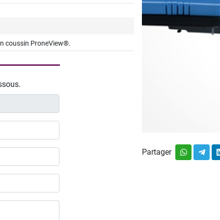
 un coussin ProneView®.
essous.
Partager