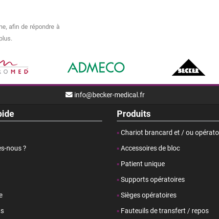
e, afin de répondre à
plus.
info@becker-medical.fr
pide
Produits
Chariot brancard et / ou opérato
s-nous ?
Accessoires de bloc
Patient unique
Supports opératoires
e
Sièges opératoires
ts
Fauteuils de transfert / repos