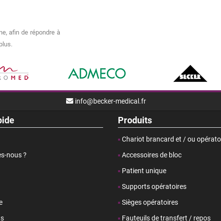
e, afin de répondre à
plus.
info@becker-medical.fr
pide
Produits
Chariot brancard et / ou opérato
s-nous ?
Accessoires de bloc
Patient unique
Supports opératoires
e
Sièges opératoires
ts
Fauteuils de transfert / repos