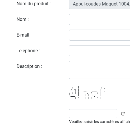
Nom du produit :
Nom :
E-mail :
Téléphone :
Description :
   ___  _              __ 

  /   || |            / _|

 / /| || |__    ___  | |_ 

/ /_| || '_ \  / _ \ |  _|

\___  || | | || (_) || |  

    |_/|_| |_| \___/ |_|  

Veuillez saisir les caractères affi