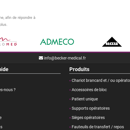
e, afin de répondre à
plus.
info@becker-medical.fr
pide
Produits
Chariot brancard et / ou opérato
s-nous ?
Accessoires de bloc
Patient unique
Supports opératoires
e
Sièges opératoires
ts
Fauteuils de transfert / repos