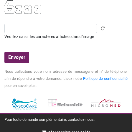
 / ___|                   

/ /___  ____  __ _   __ _ 

| ___ \|_  / / _` | / _` |

| \_/ | / / | (_| || (_| |

\_____//___| \__,_| \__,_|

Veuillez saisir les caractères affichés dans l'image
Nous collectons votre nom, adresse de messagerie et n° de téléphone,
afin de répondre à votre demande. Lisez notre
Politique de confidentialité
pour en savoir plus.
Pour toute demande complémentaire, contactez-nous.