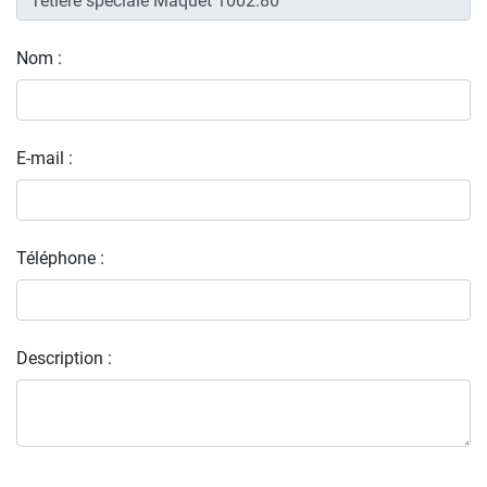
Nom :
E-mail :
Téléphone :
Description :
  ____                    
