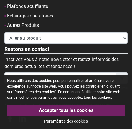
Plafonds soufflants
Eclairages opératoires
Autres Produits
Restons en contact
Inscrivez-vous à notre newsletter et restez informés des
dernières actualités et tendances !
Nous utilisons des cookies pour personnaliser et améliorer votre
expérience sur notre site web. Vous pouvez les contrôler en cliquant
Votre adresse de messagerie est uniquement utilisée pour vous envoyer notre lettre
d'information. En savoir plus sur notre
sur "Paramètres des cookies". En continuant à utiliser notre site web
Politique de confidentialité
.
sans modifier ces paramètres, vous acceptez tous les cookies.
Adresse :
13 rue de Guebwiller 67100 STRASBOURG FRANCE
Paramètres des cookies
Réalisé par :
Net Catalyst