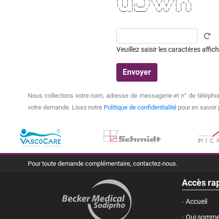
| | | |    \ \\ \ /\ / /| '_ \ 

| |_| |/\__/ / \ V  V / | | | |

 \__,_|\____/   \_/\_/  |_| |_|

Veuillez saisir les caractères affi
Nous collectons votre nom, adresse de messagerie et n° de téléphon
votre demande. Lisez notre
Politique de confidentialité
pour en savoir 
Pour toute demande complémentaire, contactez-nous.
Accès ra
Accueil
Qui somme