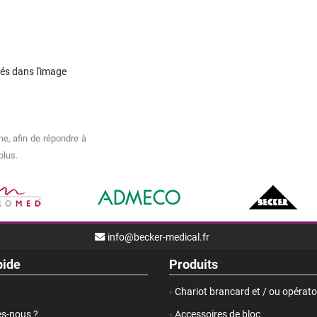
chés dans l'image
e, afin de répondre à
plus.
info@becker-medical.fr
pide
Produits
Chariot brancard et / ou opérato
s-nous ?
Accessoires de bloc