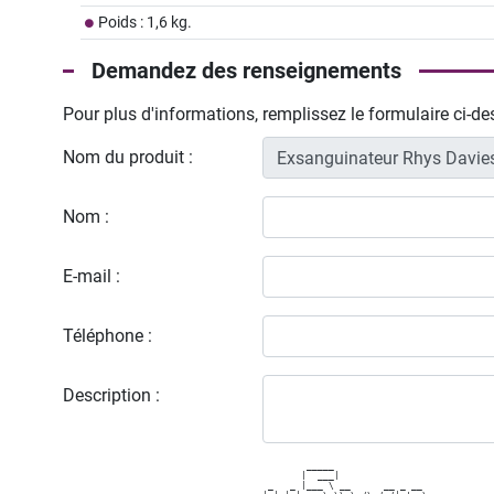
Poids : 1,6 kg.
Demandez des renseignements
Pour plus d'informations, remplissez le formulaire ci-d
Nom du produit :
Nom :
E-mail :
Téléphone :
Description :
        _____                  

       |  ___|                 

 _   _ |___ \ __      __ _ __  
