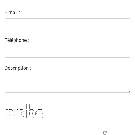
E-mail :
Téléphone :
Description :
               _          

              | |         

 _ __   _ __  | |__   ___ 

| '_ \ | '_ \ | '_ \ / __|

| | | || |_) || |_) |\__ \

|_| |_|| .__/ |_.__/ |___/

       | |                
