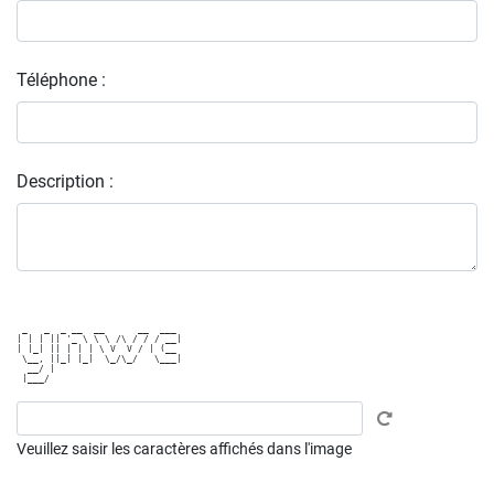
Téléphone :
Description :
 _   _  _ __  __      __  ___ 

| | | || '_ \ \ \ /\ / / / __|

| |_| || | | | \ V  V / | (__ 

 \__, ||_| |_|  \_/\_/   \___|

  __/ |                       

Veuillez saisir les caractères affichés dans l'image